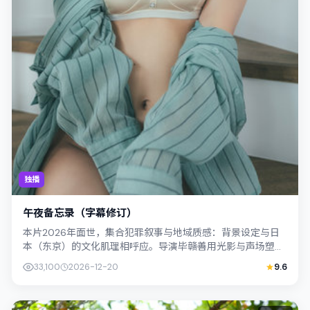
独播
午夜备忘录（字幕修订）
本片2026年面世，集合犯罪叙事与地域质感：背景设定与日
本（东京）的文化肌理相呼应。导演毕赣善用光影与声场塑造
孤独感，宋康昊饰演角色的抉择牵动观...
33,100
2026-12-20
9.6