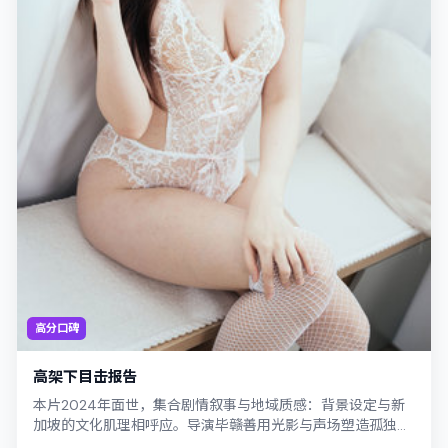
高分口碑
高架下目击报告
本片2024年面世，集合剧情叙事与地域质感：背景设定与新
加坡的文化肌理相呼应。导演毕赣善用光影与声场塑造孤独
感，染谷将太饰演角色的抉择牵动观众情...