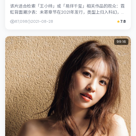
该片适合检索「王小帅」或「易烊千玺」相关作品的观众：霓
虹背面潮汐表：未寄章节在2021年发行，类型上归入科幻，叙
事焦点落在家庭与社会的交错地带；...
87,098
2021-08-28
7.8
99:16