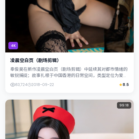
4K
凌晨空白页（剧场剪辑）
奉俊昊在新作凌晨空白页（剧场剪辑）中延续其对都市情绪的
敏锐捕捉；故事扎根于中国香港的日常空间，类型定位为爱
情。主演古天乐、孔刘以克制表演撑起情感...
83,724
2018-09-22
8.5
99:18