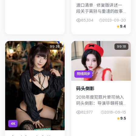
渡口清单 · 修复版讲述一
段关于离别与重逢的故事
线，主线围绕动作展开。
85,334
2023-09-20
影片由陈哲艺掌舵，柯震
9.4
东、黄政民联合出演；外
景与新加坡的城市纹理紧
密结合，...
99:38
99:18
院线同步
码头倒影
2018年度犯罪片单可纳入
码头倒影：导演毕赣将镜
头对准泰国（曼谷）的中
82,977
2018-09-15
产困境，易烊千玺与柯震
9.5
东演绎兄妹般羁绊，文本
4K
层面兼顾悬疑线索与情感
救赎，搜...