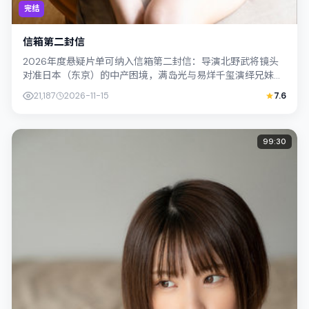
完结
信箱第二封信
2026年度悬疑片单可纳入信箱第二封信：导演北野武将镜头
对准日本（东京）的中产困境，满岛光与易烊千玺演绎兄妹般
羁绊，文本层面兼顾悬疑线索与情感救...
21,187
2026-11-15
7.6
99:30