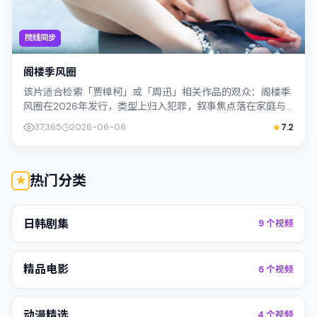
院线同步
阁楼季风圈
该片适合检索「贾樟柯」或「周迅」相关作品的观众：阁楼季
风圈在2026年发行，类型上归入犯罪，叙事焦点落在家庭与
社会的交错地带；配角层次丰富，值得...
37,365
2026-06-06
7.2
热门分类
日韩剧集
9
个视频
精品电影
6
个视频
动漫精选
4
个视频