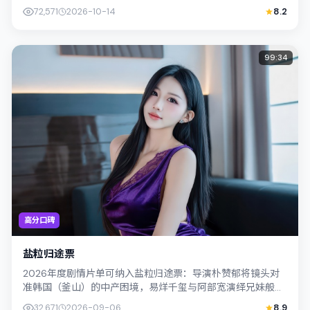
妹般羁绊，文本层面兼顾悬疑线索与...
72,571
2026-10-14
8.2
99:34
高分口碑
盐粒归途票
2026年度剧情片单可纳入盐粒归途票：导演朴赞郁将镜头对
准韩国（釜山）的中产困境，易烊千玺与阿部宽演绎兄妹般羁
绊，文本层面兼顾悬疑线索与情感救赎...
32,671
2026-09-06
8.9