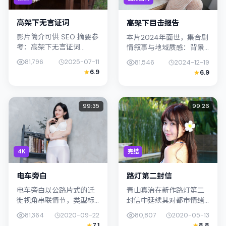
高架下无言证词
高架下目击报告
影片简介可供 SEO 摘要参
本片2024年面世，集合剧
考：高架下无言证词
情叙事与地域质感：背景
（2025）由钟孟宏执导，
设定与新加坡的文化肌理
81,796
2025-07-11
81,546
2024-12-19
主演凤小岳；影片定位爱
相呼应。导演毕赣善用光
6.9
6.9
情，叙事锚定韩国（釜
影与声场塑造孤独感，染
山）的社会议题与个体命
谷将太饰演角色的抉择牵
运，镜头...
动观众情...
99:35
99:26
4K
完结
电车旁白
路灯第二封信
电车旁白以公路片式的迁
青山真治在新作路灯第二
徙视角串联情节，类型标
封信中延续其对都市情绪
签为爱情。新海诚强调纪
的敏锐捕捉；故事扎根于
81,364
2020-09-22
80,807
2020-05-13
实气质与留白美学，妻夫
泰国（曼谷）的日常空
7.1
8.8