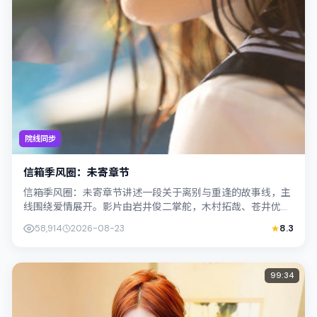
院线同步
信箱季风圈：未寄章节
信箱季风圈：未寄章节讲述一段关于离别与重逢的故事线，主
线围绕爱情展开。影片由岩井俊二掌舵，木村拓哉、苍井优联
合出演；外景与新加坡的城市纹理紧密结...
58,914
2026-08-23
8.3
99:34