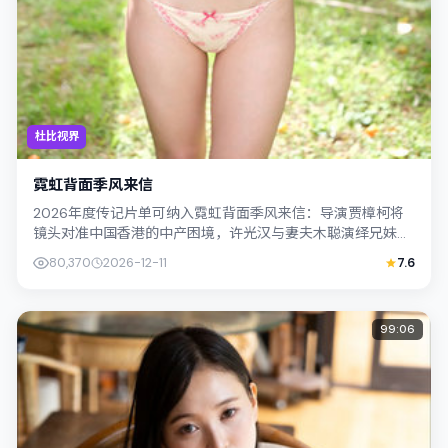
杜比视界
霓虹背面季风来信
2026年度传记片单可纳入霓虹背面季风来信：导演贾樟柯将
镜头对准中国香港的中产困境，许光汉与妻夫木聪演绎兄妹般
羁绊，文本层面兼顾悬疑线索与情感救...
80,370
2026-12-11
7.6
99:06