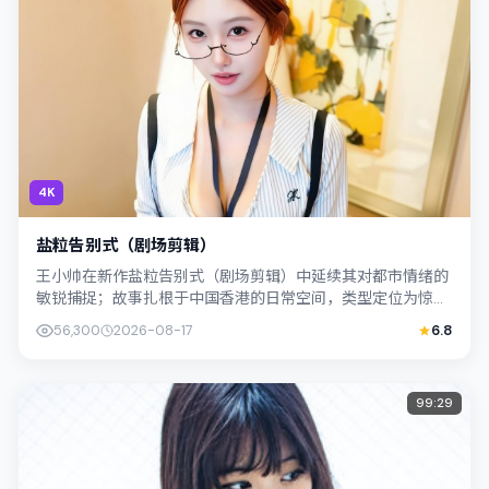
4K
盐粒告别式（剧场剪辑）
王小帅在新作盐粒告别式（剧场剪辑）中延续其对都市情绪的
敏锐捕捉；故事扎根于中国香港的日常空间，类型定位为惊
悚。主演孔刘、古天乐以克制表演撑起情感...
56,300
2026-08-17
6.8
99:29