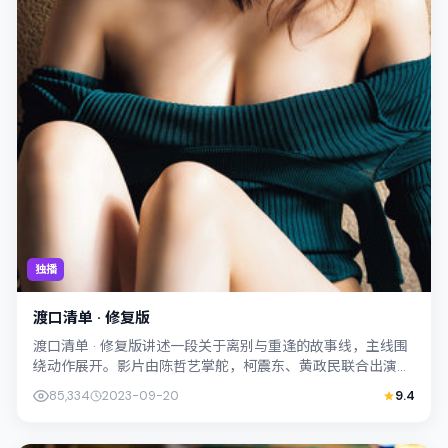
独播
渡口清单 · 修复版
渡口清单 · 修复版讲述一段关于离别与重逢的故事线，主线围
绕动作展开。影片由陈哲艺掌舵，柯震东、黄政民联合出演；
外景与新加坡的城市纹理紧密结合，...
85,334
2023-09-20
9.4