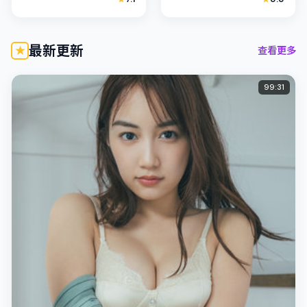
木聪的表演在外冷内热之
间，类型定位为喜剧。主
间切换；若你正在查找泰
演染谷将太、松坂桃李以
国（曼谷）取...
克制表演撑起情...
最新更新
查看更多
99:31