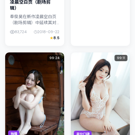
凌晨空白页（剧场剪
辑）
奉俊昊在新作凌晨空白页
（剧场剪辑）中延续其对
都市情绪的敏锐捕捉；故
83,724
2018-09-22
事扎根于中国香港的日常
8.5
空间，类型定位为爱情。
主演古天乐、孔刘以克制
表演撑起情感...
99:24
99:11
独播
高分口碑