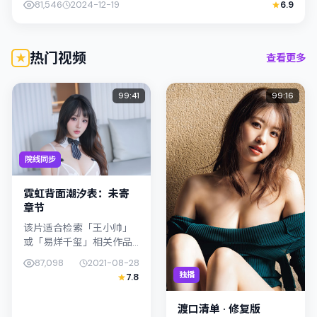
81,546
2024-12-19
6.9
热门视频
查看更多
99:41
99:16
院线同步
霓虹背面潮汐表：未寄
章节
该片适合检索「王小帅」
或「易烊千玺」相关作品
的观众：霓虹背面潮汐
87,098
2021-08-28
表：未寄章节在2021年发
独播
7.8
行，类型上归入科幻，叙
事焦点落在家庭与社会的
渡口清单 · 修复版
交错地带；...