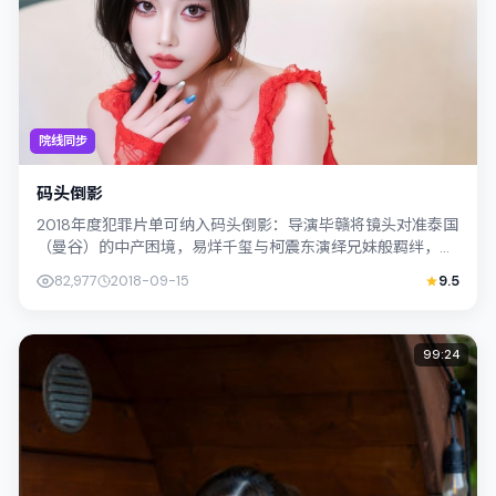
院线同步
码头倒影
2018年度犯罪片单可纳入码头倒影：导演毕赣将镜头对准泰国
（曼谷）的中产困境，易烊千玺与柯震东演绎兄妹般羁绊，文
本层面兼顾悬疑线索与情感救赎，搜...
82,977
2018-09-15
9.5
99:24