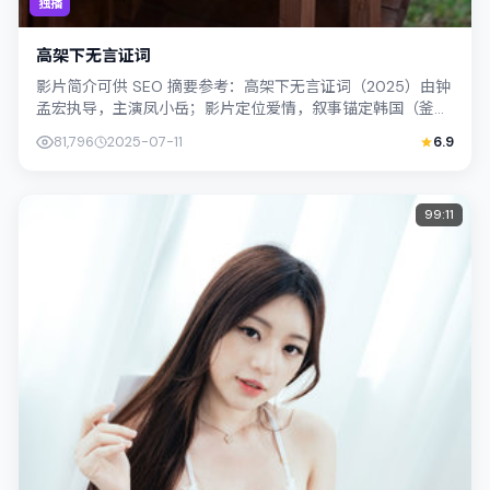
独播
高架下无言证词
影片简介可供 SEO 摘要参考：高架下无言证词（2025）由钟
孟宏执导，主演凤小岳；影片定位爱情，叙事锚定韩国（釜
山）的社会议题与个体命运，镜头...
81,796
2025-07-11
6.9
99:11